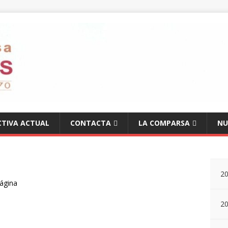
CTIVA ACTUAL
CONTACTA
LA COMPARSA
NU
2
página
2