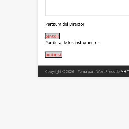
Partitura del Director
pintdir
Partitura de los instrumentos
pintinst
Copyright © 2026 | Tema para WordPress de
MH 