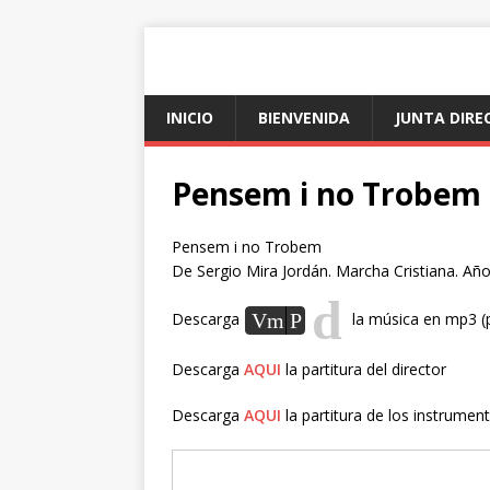
INICIO
BIENVENIDA
JUNTA DIRE
Pensem i no Trobem
Pensem i no Trobem
De Sergio Mira Jordán. Marcha Cristiana. Añ
d
Descarga
la música en mp3 (
Vm
P
Descarga
AQUI
la partitura del director
Descarga
AQUI
la partitura de los instrume