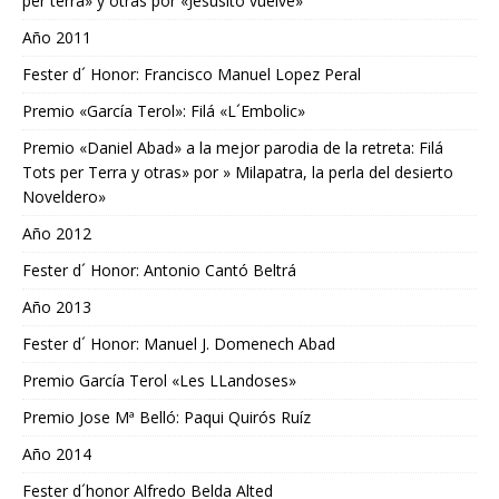
per terra» y otras por «Jesusito vuelve»
Año 2011
Fester d´ Honor: Francisco Manuel Lopez Peral
Premio «García Terol»: Filá «L´Embolic»
Premio «Daniel Abad» a la mejor parodia de la retreta: Filá
Tots per Terra y otras» por » Milapatra, la perla del desierto
Noveldero»
Año 2012
Fester d´ Honor: Antonio Cantó Beltrá
Año 2013
Fester d´ Honor: Manuel J. Domenech Abad
Premio García Terol «Les LLandoses»
Premio Jose Mª Belló: Paqui Quirós Ruíz
Año 2014
Fester d´honor Alfredo Belda Alted