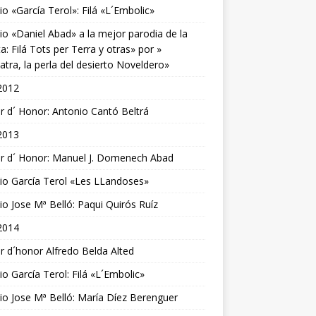
o «García Terol»: Filá «L´Embolic»
o «Daniel Abad» a la mejor parodia de la
ta: Filá Tots per Terra y otras» por »
atra, la perla del desierto Noveldero»
2012
r d´ Honor: Antonio Cantó Beltrá
2013
r d´ Honor: Manuel J. Domenech Abad
o García Terol «Les LLandoses»
o Jose Mª Belló: Paqui Quirós Ruíz
2014
r d´honor Alfredo Belda Alted
o García Terol: Filá «L´Embolic»
o Jose Mª Belló: María Díez Berenguer