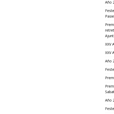
Año 
Feste
Pasi
Premi
retre
Ajun
XXV A
XXV A
Año 
Feste
Premi
Premi
Saba
Año 
Feste