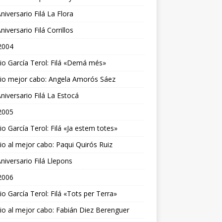
niversario Filá La Flora
niversario Filá Corrillos
2004
o García Terol: Filá «Demá més»
io mejor cabo: Angela Amorós Sáez
niversario Filá La Estocá
2005
o García Terol: Filá «Ja estem totes»
o al mejor cabo: Paqui Quirós Ruiz
niversario Filá Llepons
2006
o García Terol: Filá «Tots per Terra»
o al mejor cabo: Fabián Diez Berenguer