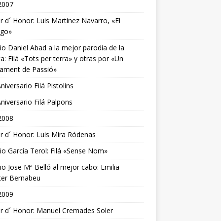
2007
r d´ Honor: Luis Martinez Navarro, «El
ego»
o Daniel Abad a la mejor parodia de la
ta: Filá «Tots per terra» y otras por «Un
tament de Passió»
niversario Filá Pistolins
niversario Filá Palpons
2008
r d´ Honor: Luis Mira Ródenas
o García Terol: Filá «Sense Nom»
o Jose Mª Belló al mejor cabo: Emilia
ter Bernabeu
2009
r d´ Honor: Manuel Cremades Soler