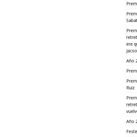
Premi
Premi
Saba
Premi
retre
ere q
Jacs
Año 
Premi
Premi
Ruiz
Premi
retre
vuelv
Año 
Feste