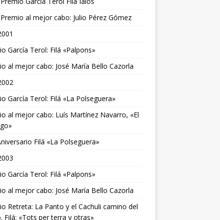
Premio García Terol Filá Iaios
Premio al mejor cabo: Julio Pérez Gómez
2001
o García Terol: Filá «Palpons»
o al mejor cabo: José María Bello Cazorla
2002
o García Terol: Filá «La Polseguera»
o al mejor cabo: Luís Martínez Navarro, «El
ego»
niversario Filá «La Polseguera»
2003
o García Terol: Filá «Palpons»
o al mejor cabo: José María Bello Cazorla
o Retreta: La Panto y el Cachuli camino del
. Filá: «Tots per terra y otras»