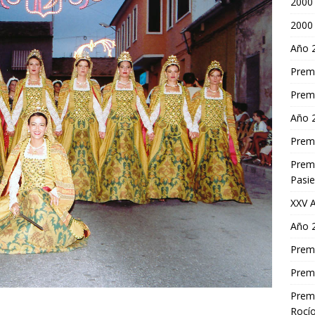
2000 
2000 
Año 
Premi
Premi
Año 
Premi
Premi
Pasi
XXV A
Año 
Premi
Premi
Premi
Rocío