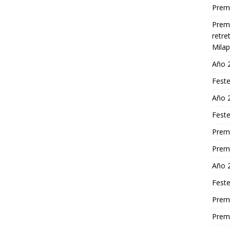
Premi
Premi
retre
Milap
Año 
Feste
Año 
Feste
Premi
Premi
Año 
Feste
Premi
Premi