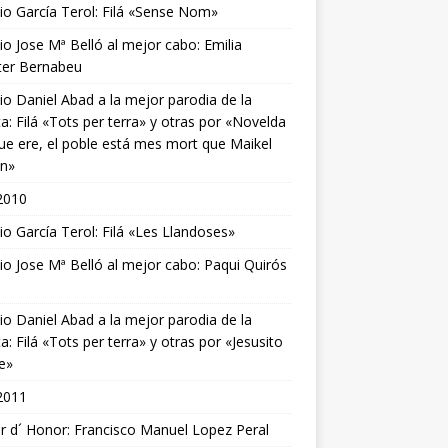
o García Terol: Filá «Sense Nom»
o Jose Mª Belló al mejor cabo: Emilia
ter Bernabeu
o Daniel Abad a la mejor parodia de la
ta: Filá «Tots per terra» y otras por «Novelda
ue ere, el poble está mes mort que Maikel
on»
2010
o García Terol: Filá «Les Llandoses»
o Jose Mª Belló al mejor cabo: Paqui Quirós
o Daniel Abad a la mejor parodia de la
ta: Filá «Tots per terra» y otras por «Jesusito
e»
2011
r d´ Honor: Francisco Manuel Lopez Peral